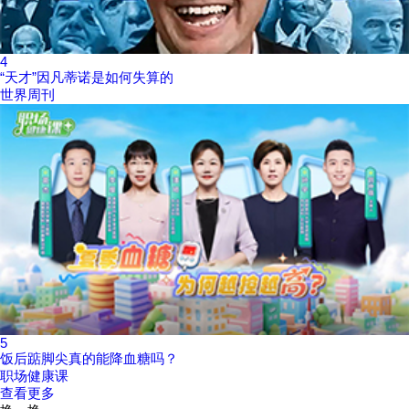
4
“天才”因凡蒂诺是如何失算的
世界周刊
5
饭后踮脚尖真的能降血糖吗？
职场健康课
查看更多