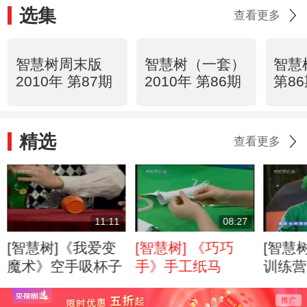
选集
查看更多
智慧树周末版
智慧树（一套）
智慧树
2010年 第87期
2010年 第86期
第8
精选
查看更多
11:11
08:27
[智慧树]《我爱变
[智慧树] 《巧巧
[智慧
魔术》空手吸杯子
手》手工纸马
训练营