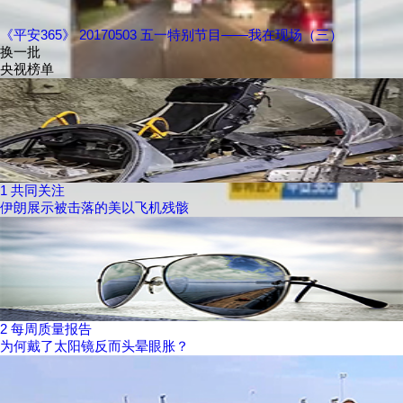
《平安365》 20170503 五一特别节目——我在现场（三）
换一批
央视榜单
1
共同关注
伊朗展示被击落的美以飞机残骸
2
每周质量报告
为何戴了太阳镜反而头晕眼胀？