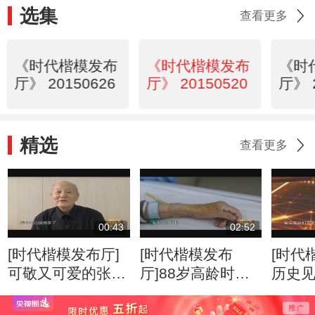
选集
查看更多
《时代楷模发布
《时代楷模发布
《时
厅》 20150626
厅》 20150520
厅》 
精选
查看更多
00:43
02:52
[时代楷模发布厅]
[时代楷模发布
[时代
可敬又可爱的张富
厅]88岁高龄时，
历史
清老人
高位截肢，靠自己
子
的力量站起来