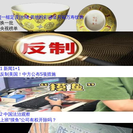
[一槌定音]光绪 黄地粉彩描金万福万寿纹碗
换一批
央视榜单
1
新闻1+1
反制美国！中方公布5项措施
2
中国法治观察
上班“摸鱼”公司有权开除吗？