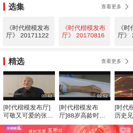
选集
查看更多
《时代楷模发布
《时代楷模发布
《时
厅》 20171122
厅》 20170816
厅》 
精选
查看更多
00:43
02:52
[时代楷模发布厅]
[时代楷模发布
[时代
可敬又可爱的张富
厅]88岁高龄时，
历史
清老人
高位截肢，靠自己
子
的力量站起来