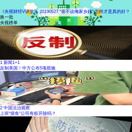
《央视财经V讲堂》 20190527 “谁不说俺家乡好” 怎样才是真的好？
换一批
央视榜单
1
新闻1+1
反制美国！中方公布5项措施
2
中国法治观察
上班“摸鱼”公司有权开除吗？