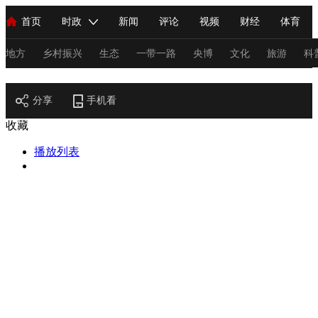
首页
时政
新闻
评论
视频
财经
体育
人民领袖习近平
直播
海外频道
片库
iPanda
栏目大全
联播+
English
中国领导人
节目单
Монгол
听音
央视快评
微视频
习式妙语
主持人
地方
乡村振兴
生态
一带一路
央博
文化
旅游
科
节目官网
总台春晚
分享
手机看
网络春晚
共产党员网
秧纪录
纪录片网
收藏
播放列表
新闻
国内
国际
评论
经济
军事
科技
法
人民领袖习近平
联播+
热解读
天天学习
习式妙语
视频
小央视频
小央直播
直播中国
熊猫频道
V
现场
前线
比划
快看
蓝海中国
新兵请入列
体育
直播
竞猜
2026年世界杯
2026年冬奥会
C
VIP会员
CCTV奥林匹克频道
生活体育大会
体育江湖