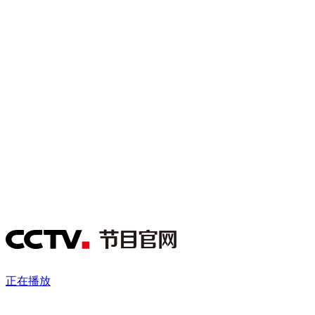
财经
教育
乡村振兴
生态环境
一带一路
央博
大国智造
大国展会
大国保险
云顶对话
云起
超
CCTV.节目官网
直播
节目单
栏目
片库
热播榜
正在播放