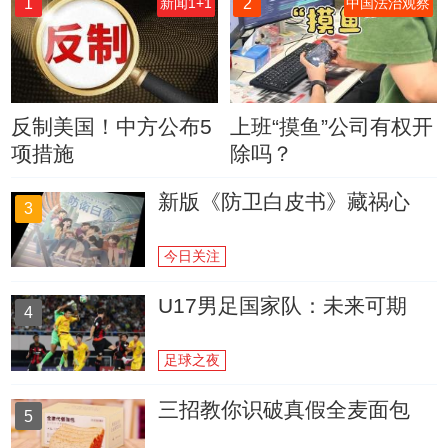
1
2
新闻1+1
中国法治观察
反制美国！中方公布5
上班“摸鱼”公司有权开
项措施
除吗？
新版《防卫白皮书》藏祸心
3
今日关注
U17男足国家队：未来可期
4
足球之夜
三招教你识破真假全麦面包
5