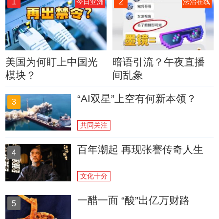
1
2
今日亚洲
法治在线
美国为何盯上中国光
暗语引流？午夜直播
模块？
间乱象
“AI双星”上空有何新本领？
3
共同关注
百年潮起 再现张謇传奇人生
4
文化十分
一醋一面 “酸”出亿万财路
5