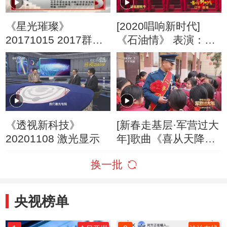
《星光璀璨》
[2020唱响新时代]
20171015 2017群星
《石油情》 表演：何
演唱会 第三辑
文岭 曹芳 栾海滨 张
馨文
《透视新科技》
[新春走基层·军营过大
20201108 激光显示
年]歌曲《喜从天降》
演唱：张馨文 马潇潇
换一批
央视榜单