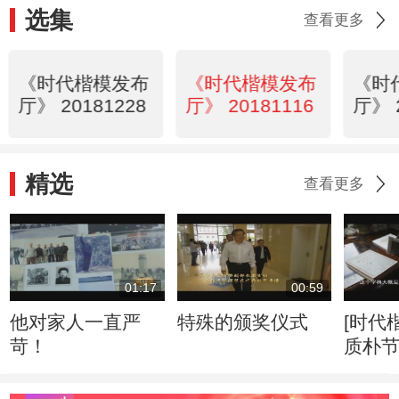
选集
查看更多
《时代楷模发布
《时代楷模发布
《时
厅》 20181228
厅》 20181116
厅》 
精选
查看更多
01:17
00:59
他对家人一直严
特殊的颁奖仪式
[时代
苛！
质朴节俭 
乐