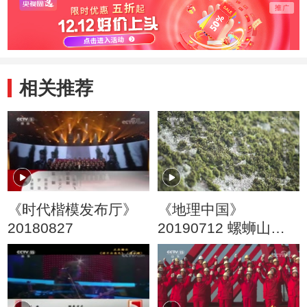
相关推荐
《时代楷模发布厅》
《地理中国》
20180827
20190712 螺蛳山奇
观 上