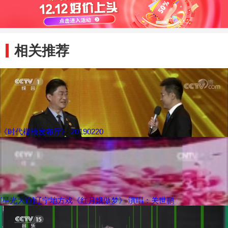
相关推荐
《时代楷模发布厅》 20190220
[星光大道]辽宁地方戏《红月娥做梦》 演唱：关世鹏