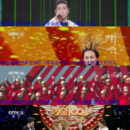
[中国音乐TOP榜]《生活要乐在其中》 演唱：何流
[越战越勇]张馨文演唱《母亲是中华》 柳编美人也有文艺范儿
[2020唱响新时代]《石油情》 表演：何文岭 曹芳 栾海滨 张馨文