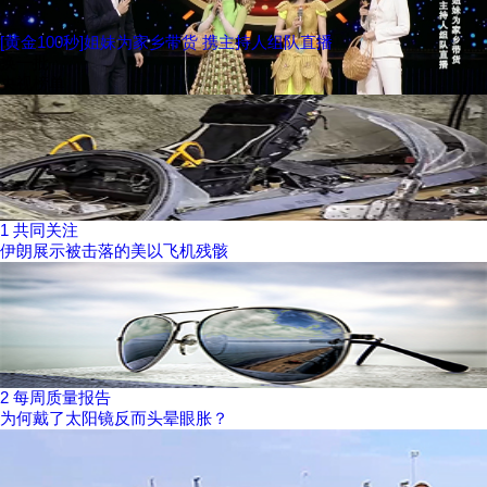
[黄金100秒]姐妹为家乡带货 携主持人组队直播
换一批
央视榜单
1
共同关注
伊朗展示被击落的美以飞机残骸
2
每周质量报告
为何戴了太阳镜反而头晕眼胀？