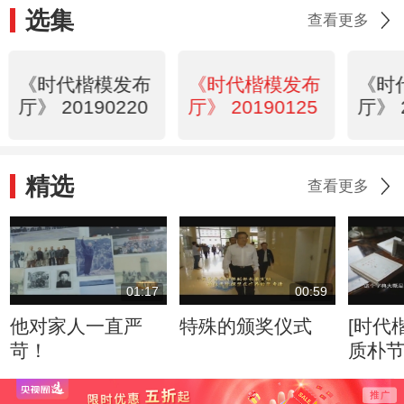
选集
查看更多
《时代楷模发布
《时代楷模发布
《时
厅》 20190220
厅》 20190125
厅》 
精选
查看更多
01:17
00:59
他对家人一直严
特殊的颁奖仪式
[时代
苛！
质朴节俭 
乐