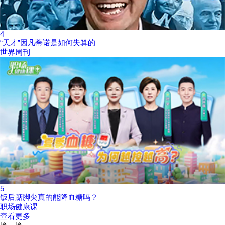
4
“天才”因凡蒂诺是如何失算的
世界周刊
5
饭后踮脚尖真的能降血糖吗？
职场健康课
查看更多