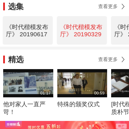
选集
查看更多
《时代楷模发布
《时代楷模发布
《时
厅》 20190617
厅》 20190329
厅》 
精选
查看更多
01:17
00:59
他对家人一直严
特殊的颁奖仪式
[时代
苛！
质朴节俭 
乐