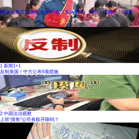
[新春走基层·军营过大年]歌曲《喜从天降》 演唱：张馨文 马潇潇
换一批
央视榜单
1
新闻1+1
反制美国！中方公布5项措施
2
中国法治观察
上班“摸鱼”公司有权开除吗？