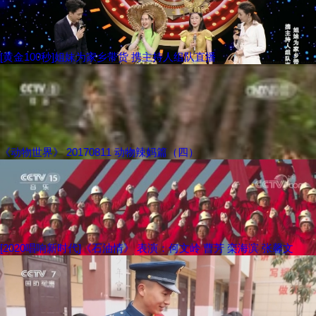
[黄金100秒]姐妹为家乡带货 携主持人组队直播
《动物世界》 20170811 动物辣妈篇（四）
[2020唱响新时代]《石油情》 表演：何文岭 曹芳 栾海滨 张馨文