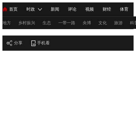
首页
时政
新闻
评论
视频
财经
体育
人民领袖习近平
直播
海外频道
片库
iPanda
栏目大全
联播+
English
中国领导人
节目单
Монгол
听音
央视快评
微视频
习式妙语
主持人
地方
乡村振兴
生态
一带一路
央博
文化
旅游
科
节目官网
总台春晚
分享
手机看
网络春晚
共产党员网
秧纪录
纪录片网
新闻
国内
国际
评论
经济
军事
科技
法
人民领袖习近平
联播+
热解读
天天学习
习式妙语
视频
小央视频
小央直播
直播中国
熊猫频道
V
现场
前线
比划
快看
蓝海中国
新兵请入列
体育
直播
竞猜
2026年世界杯
2026年冬奥会
C
VIP会员
CCTV奥林匹克频道
生活体育大会
体育江湖