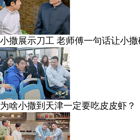
小撒展示刀工 老师傅一句话让小撒
为啥小撒到天津一定要吃皮皮虾？