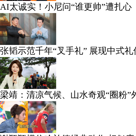
AI太诚实！小尼问“谁更帅”遭扎心
张韬示范千年“叉手礼” 展现中式礼
梁靖：清凉气候、山水奇观“圈粉”