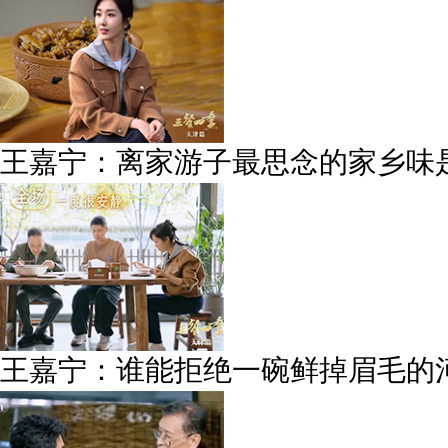
王嘉宁：离家游子最思念的家乡味
王嘉宁：谁能拒绝一碗鲜掉眉毛的