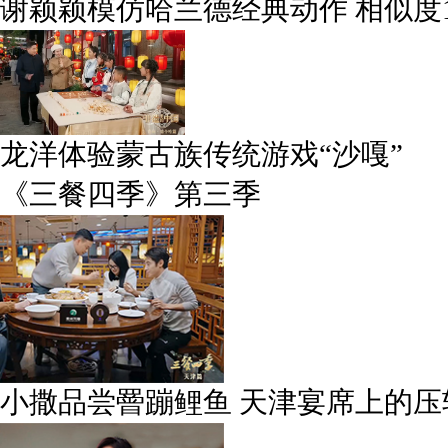
谢颖颖模仿哈兰德经典动作 相似度1
龙洋体验蒙古族传统游戏“沙嘎”
《三餐四季》第三季
小撒品尝罾蹦鲤鱼 天津宴席上的压