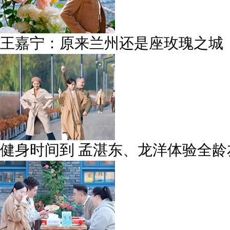
王嘉宁：原来兰州还是座玫瑰之城
健身时间到 孟湛东、龙洋体验全龄