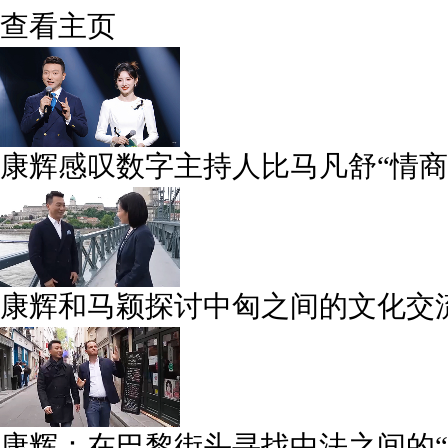
查看主页
康辉感叹数字主持人比马凡舒“情商
康辉和马颖探讨中匈之间的文化交
康辉：在巴黎街头寻找中法之间的“