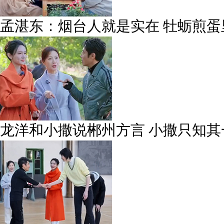
孟湛东：烟台人就是实在 牡蛎煎蛋
龙洋和小撒说郴州方言 小撒只知其