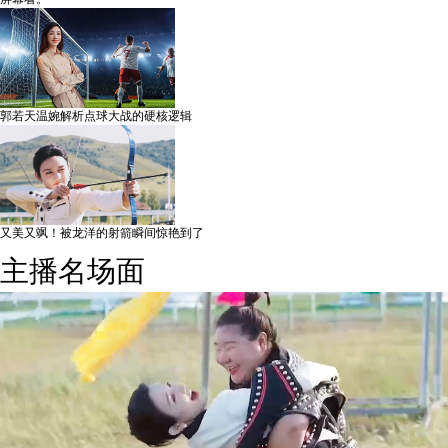
郭若天温婉解析点球大战的硬核逻辑
又美又飒！被龙洋的射箭瞬间惊艳到了
主播名场面