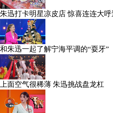
朱迅打卡明星凉皮店 惊喜连连大呼
和朱迅一起了解宁海平调的“耍牙”
上面空气很稀薄 朱迅挑战盘龙杠