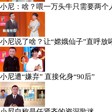
小尼：啥？喂一万头牛只需要两个
小尼说了啥？让“嫦娥仙子”直呼放
小尼遭“嫌弃” 直接化身“90后”
小尼自称是任贤齐的资深歌迷