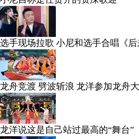
选手现场拉歌 小尼和选手合唱《后
龙舟竞渡 劈波斩浪 龙洋参加龙舟
龙洋说这是自己站过最高的“舞台”