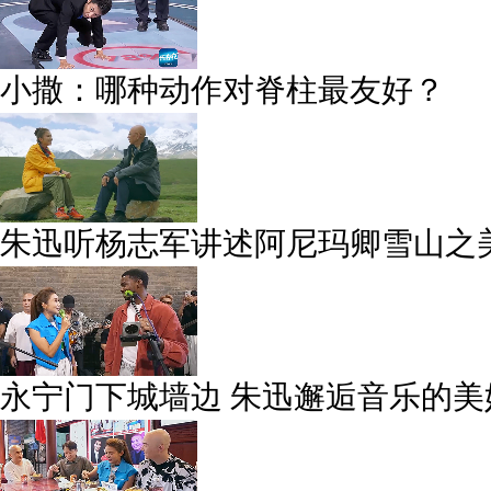
小撒：哪种动作对脊柱最友好？
朱迅听杨志军讲述阿尼玛卿雪山之
永宁门下城墙边 朱迅邂逅音乐的美