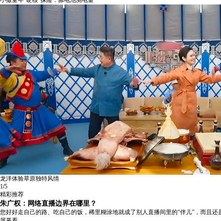
小撒童年“硬核”探险：舔电池测电量
龙洋体验草原独特风情
1
/
5
精彩推荐
朱广权：网络直播边界在哪里？
您好好走自己的路、吃自己的饭，稀里糊涂地就成了别人直播间里的“伴儿”，而且
屏幕看。