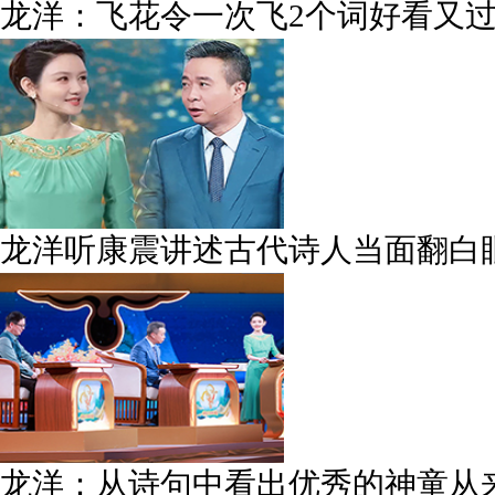
龙洋：飞花令一次飞2个词好看又
龙洋听康震讲述古代诗人当面翻白
龙洋：从诗句中看出优秀的神童从