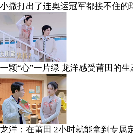
小撒打出了连奥运冠军都接不住的
一颗“心”一片绿 龙洋感受莆田的生
龙洋：在莆田 2小时就能拿到专属