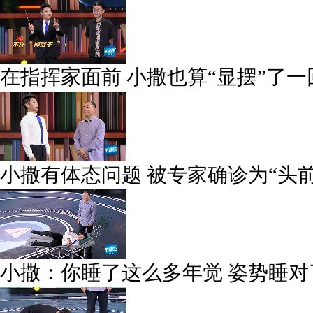
在指挥家面前 小撒也算“显摆”了一
小撒有体态问题 被专家确诊为“头前
小撒：你睡了这么多年觉 姿势睡对