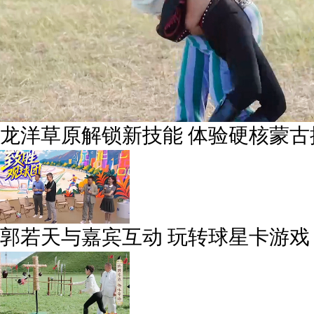
龙洋草原解锁新技能 体验硬核蒙古
郭若天与嘉宾互动 玩转球星卡游戏