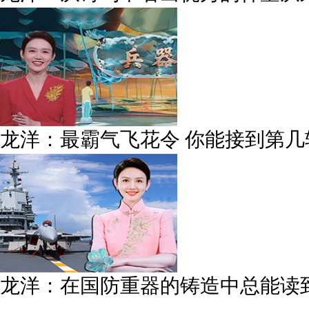
龙洋：最霸气飞花令 你能接到第几
龙洋：在国防重器的铸造中总能读