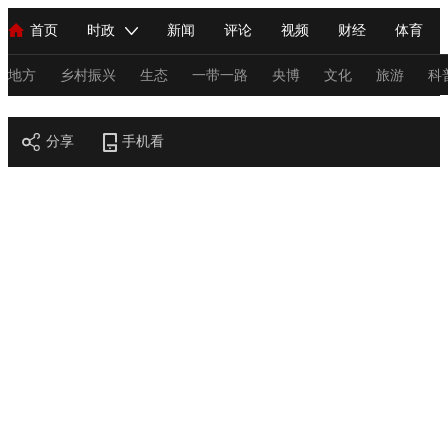
首页
时政
新闻
评论
视频
财经
体育
人民领袖习近平
直播
海外频道
片库
iPanda
栏目大全
联播+
English
中国领导人
节目单
Монгол
听音
央视快评
微视频
习式妙语
主持人
地方
乡村振兴
生态
一带一路
央博
文化
旅游
科
节目官网
总台春晚
分享
手机看
网络春晚
共产党员网
秧纪录
纪录片网
新闻
国内
国际
评论
经济
军事
科技
法
人民领袖习近平
联播+
热解读
天天学习
习式妙语
视频
小央视频
小央直播
直播中国
熊猫频道
V
现场
前线
比划
快看
蓝海中国
新兵请入列
体育
直播
竞猜
2026年世界杯
2026年冬奥会
C
VIP会员
CCTV奥林匹克频道
生活体育大会
体育江湖