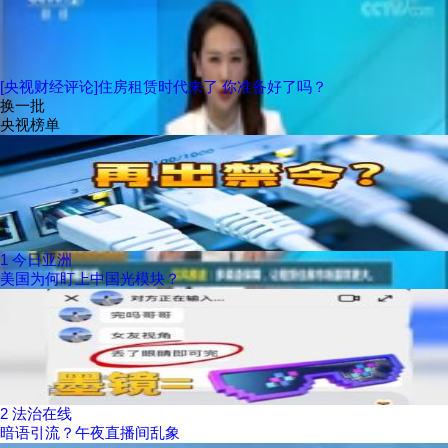
[央视财经评论]住房租赁时代来了 你准备好了吗？
换一批
央视榜单
1
今日亚洲
美国为何盯上中国光模块？
2
法治在线
暗语引流？午夜直播间乱象