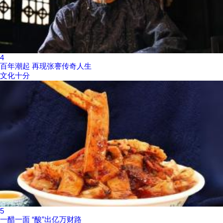
4
百年潮起 再现张謇传奇人生
文化十分
5
一醋一面 “酸”出亿万财路