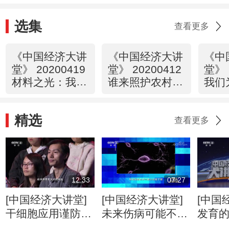
选集
查看更多
《中国经济大讲
《中国经济大讲
《中
堂》 20200419
堂》 20200412
堂》 
材料之光：我们
谁来照护农村老
我们
如何打造“超级
人的晚年生活？
索人
钢”？
精选
查看更多
12:33
07:27
[中国经济大讲堂]
[中国经济大讲堂]
[中国
干细胞应用谨防走
未来伤病可能不再
发育
火入魔
是困扰
转