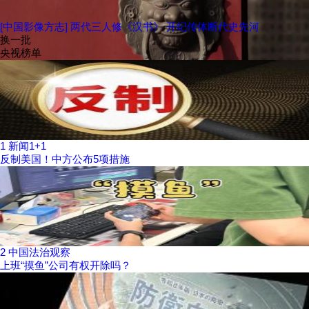
[中国影像方志] 两代三人修《汉书》 开纪传体断代史先河
换一批
央视榜单
1
新闻1+1
反制美国！中方公布5项措施
2
中国法治观察
上班“摸鱼”公司有权开除吗？