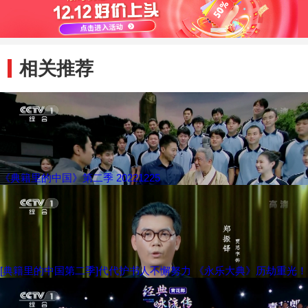
预告
相关推荐
《典籍里的中国》第二季 20221225
[典籍里的中国第二季]代代护书人不懈努力 《永乐大典》历劫重光！