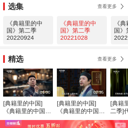
选集
查看更多
《典籍里的中
《典籍里的中
《典
国》第二季
国》第二季
国》
20220924
20221028
2022
精选
查看更多
01:00
02:35
[典籍里的中国]
[典籍里的中国]
[典籍
《典籍里的中国》
《典籍里的中国》
二季]
第二季宣传片
第二季第一集《永
不懈努
乐大典》精彩片段
大典