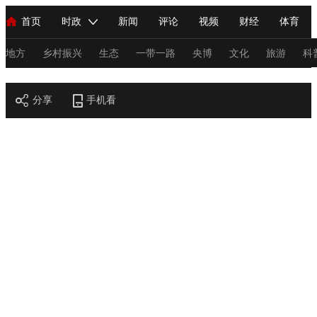
首页
时政
新闻
评论
视频
财经
体育
人民领袖习近平
直播
海外频道
片库
iPanda
栏目大全
联播+
English
中国领导人
节目单
Монгол
听音
央视快评
微视频
习式妙语
主持人
地方
乡村振兴
生态
一带一路
央博
文化
旅游
科
节目官网
总台春晚
分享
手机看
网络春晚
共产党员网
秧纪录
纪录片网
新闻
国内
国际
评论
经济
军事
科技
法
人民领袖习近平
联播+
热解读
天天学习
习式妙语
视频
小央视频
小央直播
直播中国
熊猫频道
V
现场
前线
比划
快看
蓝海中国
新兵请入列
体育
直播
竞猜
2026年世界杯
2026年冬奥会
C
VIP会员
CCTV奥林匹克频道
生活体育大会
体育江湖