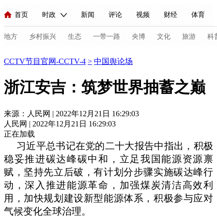
首页
时政
新闻
评论
视频
财经
体育
人民领袖习近平
直播
海外频道
片库
iPanda
栏目大全
联播+
English
中国领导人
节目单
Монгол
听音
央视快评
微视频
习式妙语
主持人
地方
乡村振兴
生态
一带一路
央博
文化
旅游
科
节目官网
CCTV节目官网-CCTV-4
>
中国舆论场
总台春晚
网络春晚
共产党员网
秧纪录
纪录片网
浙江安吉：筑梦世界抽蓄之巅
新闻
国内
国际
评论
经济
军事
科技
法
来源：人民网 | 2022年12月21日 16:29:03
人民网 | 2022年12月21日 16:29:03
人民领袖习近平
联播+
热解读
天天学习
习式妙语
正在加载
习近平总书记在党的二十大报告中指出，积极
视频
小央视频
小央直播
直播中国
熊猫频道
V
稳妥推进碳达峰碳中和，立足我国能源资源禀
现场
前线
比划
快看
蓝海中国
新兵请入列
赋，坚持先立后破，有计划分步骤实施碳达峰行
动，深入推进能源革命，加强煤炭清洁高效利
体育
直播
竞猜
2026年世界杯
2026年冬奥会
C
用，加快规划建设新型能源体系，积极参与应对
VIP会员
CCTV奥林匹克频道
生活体育大会
体育江湖
气候变化全球治理。