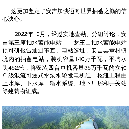
财经
教育
乡村振兴
生态环境
一带一路
央博
这更加坚定了安吉加快迈向世界抽蓄之巅的信
心决心。
大国智造
大国展会
大国保险
云顶对话
云起
超
2022
10
年
月，经过实地查勘、分组讨论，安
——
吉第三座抽水蓄能电站
龙王山抽水蓄能电站
预可研报告通过审查。电站选址于安吉县章村镇
140
境内的抽蓄电站，装机容量
万千瓦，平均水
CCTV.节目官网
直播
节目单
栏目
片库
热播榜
452
35
头
米，将安装四台单机容量
万千瓦的立轴
单级混流可逆式水泵水轮发电机组，枢纽工程由
上水库、下水库、输水系统、地下厂房和开关站
等建筑物组成。