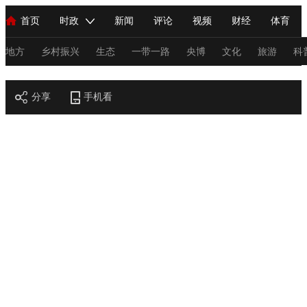
首页
时政
新闻
评论
视频
财经
体育
人民领袖习近平
直播
海外频道
片库
iPanda
栏目大全
联播+
English
中国领导人
节目单
Монгол
听音
央视快评
微视频
习式妙语
主持人
地方
乡村振兴
生态
一带一路
央博
文化
旅游
科
节目官网
总台春晚
分享
手机看
网络春晚
共产党员网
秧纪录
纪录片网
新闻
国内
国际
评论
经济
军事
科技
法
人民领袖习近平
联播+
热解读
天天学习
习式妙语
视频
小央视频
小央直播
直播中国
熊猫频道
V
现场
前线
比划
快看
蓝海中国
新兵请入列
体育
直播
竞猜
2026年世界杯
2026年冬奥会
C
VIP会员
CCTV奥林匹克频道
生活体育大会
体育江湖