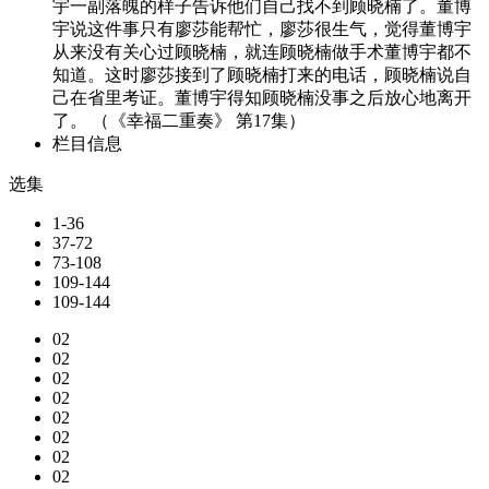
宇一副落魄的样子告诉他们自己找不到顾晓楠了。董博
宇说这件事只有廖莎能帮忙，廖莎很生气，觉得董博宇
从来没有关心过顾晓楠，就连顾晓楠做手术董博宇都不
知道。这时廖莎接到了顾晓楠打来的电话，顾晓楠说自
己在省里考证。董博宇得知顾晓楠没事之后放心地离开
了。 （《幸福二重奏》 第17集）
栏目信息
选集
1-36
37-72
73-108
109-144
109-144
02
02
02
02
02
02
02
02