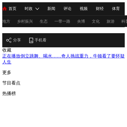
首页
时政
新闻
评论
视频
财经
体育
人民领袖习近平
直播
海外频道
片库
iPanda
栏目大全
联播+
English
中国领导人
节目单
Монгол
听音
央视快评
微视频
习式妙语
主持人
地方
乡村振兴
生态
一带一路
央博
文化
旅游
科
节目官网
总台春晚
分享
手机看
网络春晚
共产党员网
秧纪录
纪录片网
收藏
正在播放
倒立跳舞、喝水……奇人挑战重力，牛顿看了要怀疑
人生
新闻
国内
国际
评论
经济
军事
科技
法
更多
人民领袖习近平
联播+
热解读
天天学习
习式妙语
节目看点
视频
小央视频
小央直播
直播中国
熊猫频道
V
热播榜
现场
前线
比划
快看
蓝海中国
新兵请入列
体育
直播
竞猜
2026年世界杯
2026年冬奥会
C
VIP会员
CCTV奥林匹克频道
生活体育大会
体育江湖