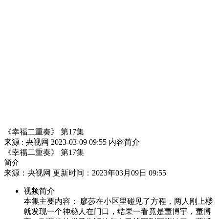
财经
教育
乡村振兴
生态环境
一带一路
央博
大国智造
大国展会
大国保险
云顶对话
云起
超
CCTV.节目官网
直播
节目单
栏目
片库
热播榜
《幸福二重奏》 第17集
来源 : 央视网
2023-03-09 09:55
内容简介
《幸福二重奏》 第17集
简介
来源：央视网 更新时间：2023年03月09日 09:55
视频简介
本集主要内容： 廖莎在小区里碰见了方程，两人刚上楼
就发现一个神秘人在门口，结果一看竟是董博宇，董博