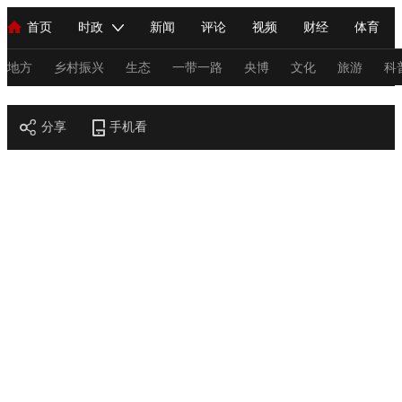
首页
时政
新闻
评论
视频
财经
体育
人民领袖习近平
直播
海外频道
片库
iPanda
栏目大全
联播+
English
中国领导人
节目单
Монгол
听音
央视快评
微视频
习式妙语
主持人
地方
乡村振兴
生态
一带一路
央博
文化
旅游
科
节目官网
总台春晚
分享
手机看
网络春晚
共产党员网
秧纪录
纪录片网
新闻
国内
国际
评论
经济
军事
科技
法
人民领袖习近平
联播+
热解读
天天学习
习式妙语
视频
小央视频
小央直播
直播中国
熊猫频道
V
现场
前线
比划
快看
蓝海中国
新兵请入列
体育
直播
竞猜
2026年世界杯
2026年冬奥会
C
VIP会员
CCTV奥林匹克频道
生活体育大会
体育江湖