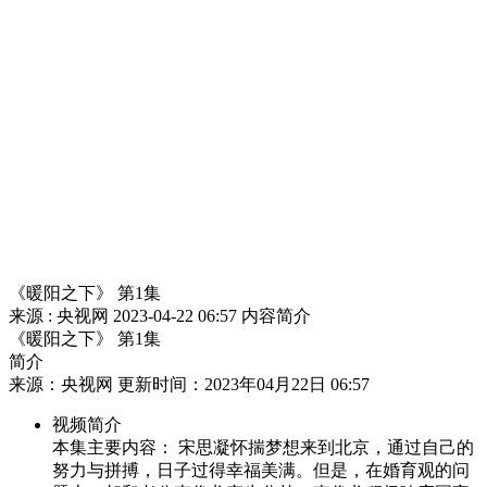
财经
教育
乡村振兴
生态环境
一带一路
央博
大国智造
大国展会
大国保险
云顶对话
云起
超
CCTV.节目官网
直播
节目单
栏目
片库
热播榜
《暖阳之下》 第1集
来源 : 央视网
2023-04-22 06:57
内容简介
《暖阳之下》 第1集
简介
来源：央视网 更新时间：2023年04月22日 06:57
视频简介
本集主要内容： 宋思凝怀揣梦想来到北京，通过自己的
努力与拼搏，日子过得幸福美满。但是，在婚育观的问