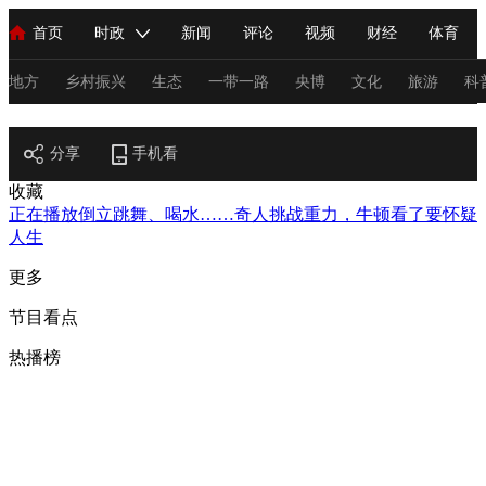
首页
时政
新闻
评论
视频
财经
体育
人民领袖习近平
直播
海外频道
片库
iPanda
栏目大全
联播+
English
中国领导人
节目单
Монгол
听音
央视快评
微视频
习式妙语
主持人
地方
乡村振兴
生态
一带一路
央博
文化
旅游
科
节目官网
总台春晚
分享
手机看
网络春晚
共产党员网
秧纪录
纪录片网
收藏
正在播放
倒立跳舞、喝水……奇人挑战重力，牛顿看了要怀疑
人生
新闻
国内
国际
评论
经济
军事
科技
法
更多
人民领袖习近平
联播+
热解读
天天学习
习式妙语
节目看点
视频
小央视频
小央直播
直播中国
熊猫频道
V
热播榜
现场
前线
比划
快看
蓝海中国
新兵请入列
体育
直播
竞猜
2026年世界杯
2026年冬奥会
C
VIP会员
CCTV奥林匹克频道
生活体育大会
体育江湖