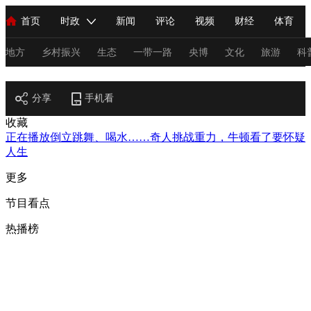
首页
时政
新闻
评论
视频
财经
体育
人民领袖习近平
直播
海外频道
片库
iPanda
栏目大全
联播+
English
中国领导人
节目单
Монгол
听音
央视快评
微视频
习式妙语
主持人
地方
乡村振兴
生态
一带一路
央博
文化
旅游
科
节目官网
总台春晚
分享
手机看
网络春晚
共产党员网
秧纪录
纪录片网
收藏
正在播放
倒立跳舞、喝水……奇人挑战重力，牛顿看了要怀疑
人生
新闻
国内
国际
评论
经济
军事
科技
法
更多
人民领袖习近平
联播+
热解读
天天学习
习式妙语
节目看点
视频
小央视频
小央直播
直播中国
熊猫频道
V
热播榜
现场
前线
比划
快看
蓝海中国
新兵请入列
体育
直播
竞猜
2026年世界杯
2026年冬奥会
C
VIP会员
CCTV奥林匹克频道
生活体育大会
体育江湖