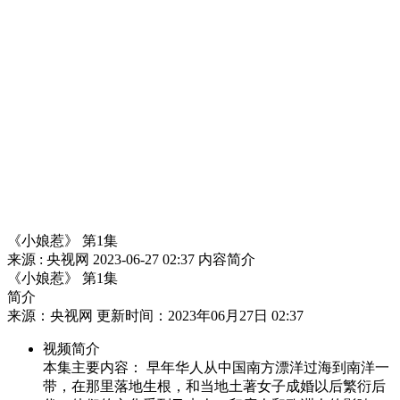
财经
教育
乡村振兴
生态环境
一带一路
央博
大国智造
大国展会
大国保险
云顶对话
云起
超
CCTV.节目官网
直播
节目单
栏目
片库
热播榜
《小娘惹》 第1集
来源 : 央视网
2023-06-27 02:37
内容简介
《小娘惹》 第1集
简介
来源：央视网 更新时间：2023年06月27日 02:37
视频简介
本集主要内容： 早年华人从中国南方漂洋过海到南洋一
带，在那里落地生根，和当地土著女子成婚以后繁衍后