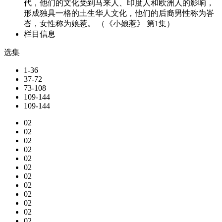
代，他们的文化受到马来人、印度人和欧洲人的影响，
形成独具一格的土生华人文化，他们的后裔男性称为峇
峇，女性称为娘惹。 （《小娘惹》 第1集）
栏目信息
选集
1-36
37-72
73-108
109-144
109-144
02
02
02
02
02
02
02
02
02
02
02
02