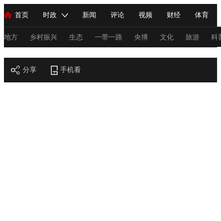
首页
时政
新闻
评论
视频
财经
体育
人民领袖习近平
直播
海外频道
片库
iPanda
栏目大全
联播+
English
中国领导人
节目单
Монгол
听音
央视快评
微视频
习式妙语
主持人
地方
乡村振兴
生态
一带一路
央博
文化
旅游
科
节目官网
总台春晚
分享
手机看
网络春晚
共产党员网
秧纪录
纪录片网
新闻
国内
国际
评论
经济
军事
科技
法
人民领袖习近平
联播+
热解读
天天学习
习式妙语
视频
小央视频
小央直播
直播中国
熊猫频道
V
现场
前线
比划
快看
蓝海中国
新兵请入列
体育
直播
竞猜
2026年世界杯
2026年冬奥会
C
VIP会员
CCTV奥林匹克频道
生活体育大会
体育江湖