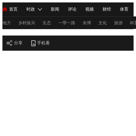
首页
时政
新闻
评论
视频
财经
体育
人民领袖习近平
直播
海外频道
片库
iPanda
栏目大全
联播+
English
中国领导人
节目单
Монгол
听音
央视快评
微视频
习式妙语
主持人
地方
乡村振兴
生态
一带一路
央博
文化
旅游
科
节目官网
总台春晚
分享
手机看
网络春晚
共产党员网
秧纪录
纪录片网
新闻
国内
国际
评论
经济
军事
科技
法
人民领袖习近平
联播+
热解读
天天学习
习式妙语
视频
小央视频
小央直播
直播中国
熊猫频道
V
现场
前线
比划
快看
蓝海中国
新兵请入列
体育
直播
竞猜
2026年世界杯
2026年冬奥会
C
VIP会员
CCTV奥林匹克频道
生活体育大会
体育江湖