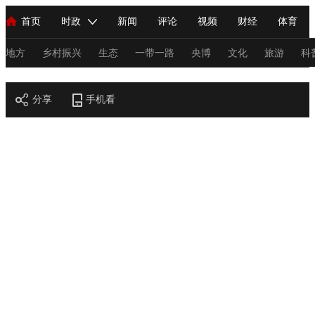
首页
时政
新闻
评论
视频
财经
体育
人民领袖习近平
直播
海外频道
片库
iPanda
栏目大全
联播+
English
中国领导人
节目单
Монгол
听音
央视快评
微视频
习式妙语
主持人
地方
乡村振兴
生态
一带一路
央博
文化
旅游
科
节目官网
总台春晚
分享
手机看
网络春晚
共产党员网
秧纪录
纪录片网
新闻
国内
国际
评论
经济
军事
科技
法
人民领袖习近平
联播+
热解读
天天学习
习式妙语
视频
小央视频
小央直播
直播中国
熊猫频道
V
现场
前线
比划
快看
蓝海中国
新兵请入列
体育
直播
竞猜
2026年世界杯
2026年冬奥会
C
VIP会员
CCTV奥林匹克频道
生活体育大会
体育江湖