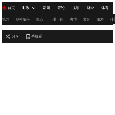
首页
时政
新闻
评论
视频
财经
体育
人民领袖习近平
直播
海外频道
片库
iPanda
栏目大全
联播+
English
中国领导人
节目单
Монгол
听音
央视快评
微视频
习式妙语
主持人
地方
乡村振兴
生态
一带一路
央博
文化
旅游
科
节目官网
总台春晚
分享
手机看
网络春晚
共产党员网
秧纪录
纪录片网
新闻
国内
国际
评论
经济
军事
科技
法
人民领袖习近平
联播+
热解读
天天学习
习式妙语
视频
小央视频
小央直播
直播中国
熊猫频道
V
现场
前线
比划
快看
蓝海中国
新兵请入列
体育
直播
竞猜
2026年世界杯
2026年冬奥会
C
VIP会员
CCTV奥林匹克频道
生活体育大会
体育江湖