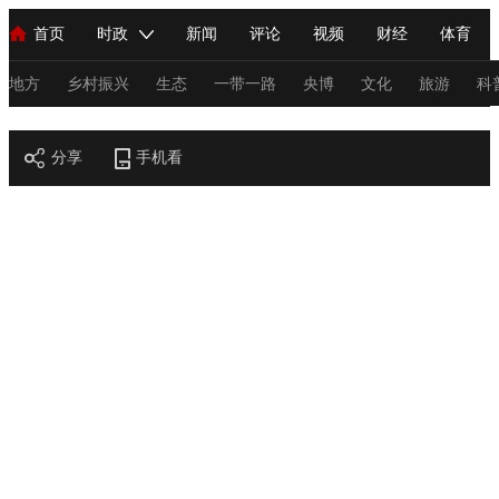
首页
时政
新闻
评论
视频
财经
体育
人民领袖习近平
直播
海外频道
片库
iPanda
栏目大全
联播+
English
中国领导人
节目单
Монгол
听音
央视快评
微视频
习式妙语
主持人
地方
乡村振兴
生态
一带一路
央博
文化
旅游
科
节目官网
总台春晚
分享
手机看
网络春晚
共产党员网
秧纪录
纪录片网
新闻
国内
国际
评论
经济
军事
科技
法
人民领袖习近平
联播+
热解读
天天学习
习式妙语
视频
小央视频
小央直播
直播中国
熊猫频道
V
现场
前线
比划
快看
蓝海中国
新兵请入列
体育
直播
竞猜
2026年世界杯
2026年冬奥会
C
VIP会员
CCTV奥林匹克频道
生活体育大会
体育江湖