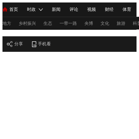
首页
时政
新闻
评论
视频
财经
体育
人民领袖习近平
直播
海外频道
片库
iPanda
栏目大全
联播+
English
中国领导人
节目单
Монгол
听音
央视快评
微视频
习式妙语
主持人
地方
乡村振兴
生态
一带一路
央博
文化
旅游
科
节目官网
总台春晚
分享
手机看
网络春晚
共产党员网
秧纪录
纪录片网
新闻
国内
国际
评论
经济
军事
科技
法
人民领袖习近平
联播+
热解读
天天学习
习式妙语
视频
小央视频
小央直播
直播中国
熊猫频道
V
现场
前线
比划
快看
蓝海中国
新兵请入列
体育
直播
竞猜
2026年世界杯
2026年冬奥会
C
VIP会员
CCTV奥林匹克频道
生活体育大会
体育江湖