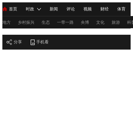
首页
时政
新闻
评论
视频
财经
体育
人民领袖习近平
直播
海外频道
片库
iPanda
栏目大全
联播+
English
中国领导人
节目单
Монгол
听音
央视快评
微视频
习式妙语
主持人
地方
乡村振兴
生态
一带一路
央博
文化
旅游
科
节目官网
总台春晚
分享
手机看
网络春晚
共产党员网
秧纪录
纪录片网
新闻
国内
国际
评论
经济
军事
科技
法
人民领袖习近平
联播+
热解读
天天学习
习式妙语
视频
小央视频
小央直播
直播中国
熊猫频道
V
现场
前线
比划
快看
蓝海中国
新兵请入列
体育
直播
竞猜
2026年世界杯
2026年冬奥会
C
VIP会员
CCTV奥林匹克频道
生活体育大会
体育江湖