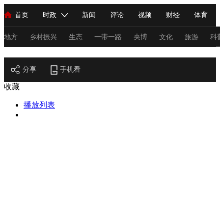
首页
时政
新闻
评论
视频
财经
体育
人民领袖习近平
直播
海外频道
片库
iPanda
栏目大全
联播+
English
中国领导人
节目单
Монгол
听音
央视快评
微视频
习式妙语
主持人
地方
乡村振兴
生态
一带一路
央博
文化
旅游
科
节目官网
总台春晚
分享
手机看
网络春晚
共产党员网
秧纪录
纪录片网
收藏
播放列表
新闻
国内
国际
评论
经济
军事
科技
法
人民领袖习近平
联播+
热解读
天天学习
习式妙语
视频
小央视频
小央直播
直播中国
熊猫频道
V
现场
前线
比划
快看
蓝海中国
新兵请入列
体育
直播
竞猜
2026年世界杯
2026年冬奥会
C
VIP会员
CCTV奥林匹克频道
生活体育大会
体育江湖