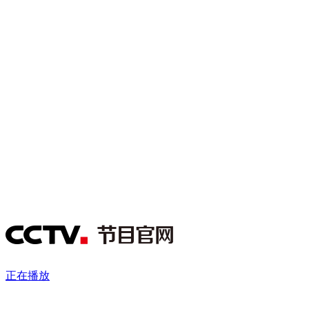
财经
教育
乡村振兴
生态环境
一带一路
央博
大国智造
大国展会
大国保险
云顶对话
云起
超
CCTV.节目官网
直播
节目单
栏目
片库
热播榜
正在播放