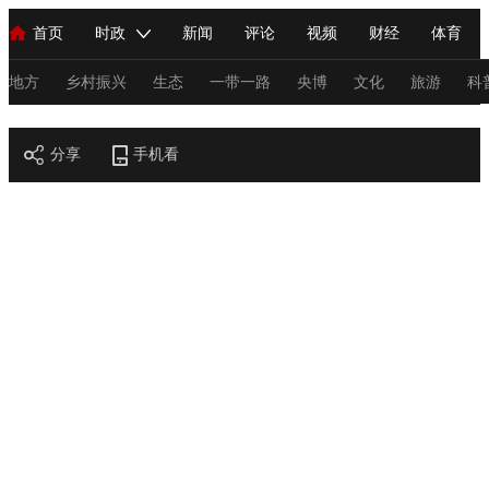
首页
时政
新闻
评论
视频
财经
体育
人民领袖习近平
直播
海外频道
片库
iPanda
栏目大全
联播+
English
中国领导人
节目单
Монгол
听音
央视快评
微视频
习式妙语
主持人
地方
乡村振兴
生态
一带一路
央博
文化
旅游
科
节目官网
总台春晚
分享
手机看
网络春晚
共产党员网
秧纪录
纪录片网
新闻
国内
国际
评论
经济
军事
科技
法
人民领袖习近平
联播+
热解读
天天学习
习式妙语
视频
小央视频
小央直播
直播中国
熊猫频道
V
现场
前线
比划
快看
蓝海中国
新兵请入列
体育
直播
竞猜
2026年世界杯
2026年冬奥会
C
VIP会员
CCTV奥林匹克频道
生活体育大会
体育江湖