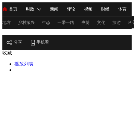
首页
时政
新闻
评论
视频
财经
体育
人民领袖习近平
直播
海外频道
片库
iPanda
栏目大全
联播+
English
中国领导人
节目单
Монгол
听音
央视快评
微视频
习式妙语
主持人
地方
乡村振兴
生态
一带一路
央博
文化
旅游
科
节目官网
总台春晚
分享
手机看
网络春晚
共产党员网
秧纪录
纪录片网
收藏
播放列表
新闻
国内
国际
评论
经济
军事
科技
法
人民领袖习近平
联播+
热解读
天天学习
习式妙语
视频
小央视频
小央直播
直播中国
熊猫频道
V
现场
前线
比划
快看
蓝海中国
新兵请入列
体育
直播
竞猜
2026年世界杯
2026年冬奥会
C
VIP会员
CCTV奥林匹克频道
生活体育大会
体育江湖