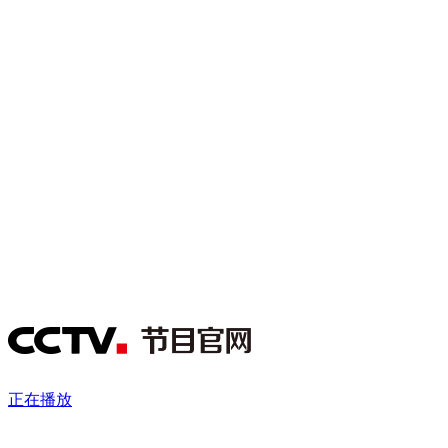
财经
教育
乡村振兴
生态环境
一带一路
央博
大国智造
大国展会
大国保险
云顶对话
云起
超
CCTV.节目官网
直播
节目单
栏目
片库
热播榜
正在播放