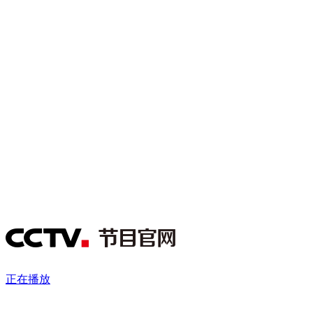
财经
教育
乡村振兴
生态环境
一带一路
央博
大国智造
大国展会
大国保险
云顶对话
云起
超
CCTV.节目官网
直播
节目单
栏目
片库
热播榜
正在播放