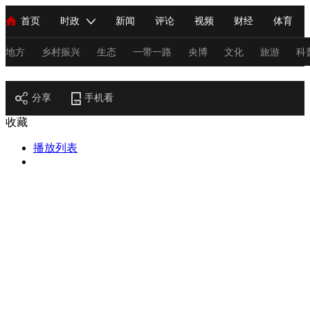
首页
时政
新闻
评论
视频
财经
体育
人民领袖习近平
直播
海外频道
片库
iPanda
栏目大全
联播+
English
中国领导人
节目单
Монгол
听音
央视快评
微视频
习式妙语
主持人
地方
乡村振兴
生态
一带一路
央博
文化
旅游
科
节目官网
总台春晚
分享
手机看
网络春晚
共产党员网
秧纪录
纪录片网
收藏
播放列表
新闻
国内
国际
评论
经济
军事
科技
法
人民领袖习近平
联播+
热解读
天天学习
习式妙语
视频
小央视频
小央直播
直播中国
熊猫频道
V
现场
前线
比划
快看
蓝海中国
新兵请入列
体育
直播
竞猜
2026年世界杯
2026年冬奥会
C
VIP会员
CCTV奥林匹克频道
生活体育大会
体育江湖