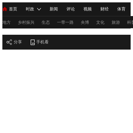
首页
时政
新闻
评论
视频
财经
体育
人民领袖习近平
直播
海外频道
片库
iPanda
栏目大全
联播+
English
中国领导人
节目单
Монгол
听音
央视快评
微视频
习式妙语
主持人
地方
乡村振兴
生态
一带一路
央博
文化
旅游
科
节目官网
总台春晚
分享
手机看
网络春晚
共产党员网
秧纪录
纪录片网
新闻
国内
国际
评论
经济
军事
科技
法
人民领袖习近平
联播+
热解读
天天学习
习式妙语
视频
小央视频
小央直播
直播中国
熊猫频道
V
现场
前线
比划
快看
蓝海中国
新兵请入列
体育
直播
竞猜
2026年世界杯
2026年冬奥会
C
VIP会员
CCTV奥林匹克频道
生活体育大会
体育江湖