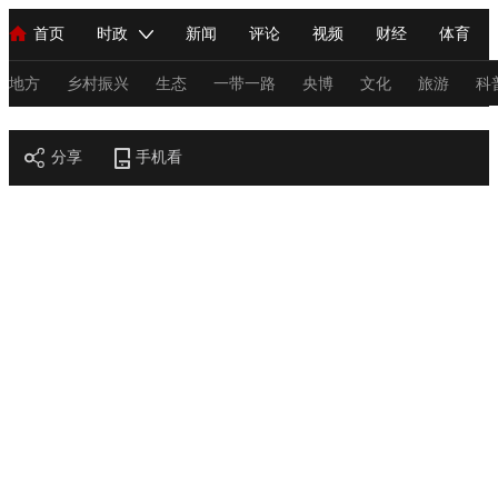
首页
时政
新闻
评论
视频
财经
体育
人民领袖习近平
直播
海外频道
片库
iPanda
栏目大全
联播+
English
中国领导人
节目单
Монгол
听音
央视快评
微视频
习式妙语
主持人
地方
乡村振兴
生态
一带一路
央博
文化
旅游
科
节目官网
总台春晚
分享
手机看
网络春晚
共产党员网
秧纪录
纪录片网
新闻
国内
国际
评论
经济
军事
科技
法
人民领袖习近平
联播+
热解读
天天学习
习式妙语
视频
小央视频
小央直播
直播中国
熊猫频道
V
现场
前线
比划
快看
蓝海中国
新兵请入列
体育
直播
竞猜
2026年世界杯
2026年冬奥会
C
VIP会员
CCTV奥林匹克频道
生活体育大会
体育江湖