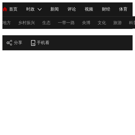
首页
时政
新闻
评论
视频
财经
体育
人民领袖习近平
直播
海外频道
片库
iPanda
栏目大全
联播+
English
中国领导人
节目单
Монгол
听音
央视快评
微视频
习式妙语
主持人
地方
乡村振兴
生态
一带一路
央博
文化
旅游
科
节目官网
总台春晚
分享
手机看
网络春晚
共产党员网
秧纪录
纪录片网
新闻
国内
国际
评论
经济
军事
科技
法
人民领袖习近平
联播+
热解读
天天学习
习式妙语
视频
小央视频
小央直播
直播中国
熊猫频道
V
现场
前线
比划
快看
蓝海中国
新兵请入列
体育
直播
竞猜
2026年世界杯
2026年冬奥会
C
VIP会员
CCTV奥林匹克频道
生活体育大会
体育江湖