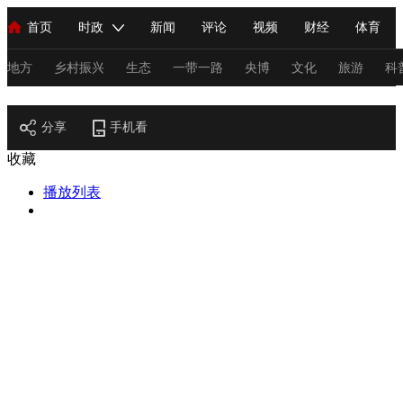
首页
时政
新闻
评论
视频
财经
体育
人民领袖习近平
直播
海外频道
片库
iPanda
栏目大全
联播+
English
中国领导人
节目单
Монгол
听音
央视快评
微视频
习式妙语
主持人
地方
乡村振兴
生态
一带一路
央博
文化
旅游
科
节目官网
总台春晚
分享
手机看
网络春晚
共产党员网
秧纪录
纪录片网
收藏
播放列表
新闻
国内
国际
评论
经济
军事
科技
法
人民领袖习近平
联播+
热解读
天天学习
习式妙语
视频
小央视频
小央直播
直播中国
熊猫频道
V
现场
前线
比划
快看
蓝海中国
新兵请入列
体育
直播
竞猜
2026年世界杯
2026年冬奥会
C
VIP会员
CCTV奥林匹克频道
生活体育大会
体育江湖