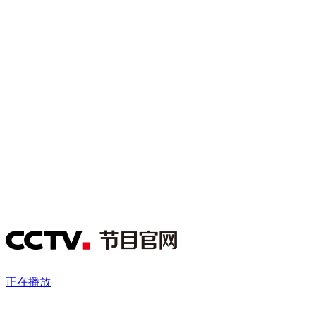
财经
教育
乡村振兴
生态环境
一带一路
央博
大国智造
大国展会
大国保险
云顶对话
云起
超
CCTV.节目官网
直播
节目单
栏目
片库
热播榜
正在播放