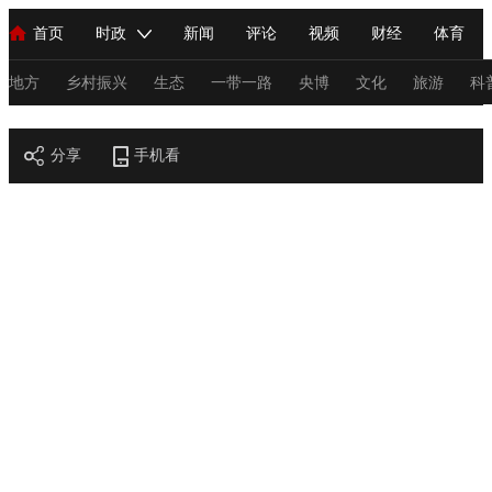
首页
时政
新闻
评论
视频
财经
体育
人民领袖习近平
直播
海外频道
片库
iPanda
栏目大全
联播+
English
中国领导人
节目单
Монгол
听音
央视快评
微视频
习式妙语
主持人
地方
乡村振兴
生态
一带一路
央博
文化
旅游
科
节目官网
总台春晚
分享
手机看
网络春晚
共产党员网
秧纪录
纪录片网
新闻
国内
国际
评论
经济
军事
科技
法
人民领袖习近平
联播+
热解读
天天学习
习式妙语
视频
小央视频
小央直播
直播中国
熊猫频道
V
现场
前线
比划
快看
蓝海中国
新兵请入列
体育
直播
竞猜
2026年世界杯
2026年冬奥会
C
VIP会员
CCTV奥林匹克频道
生活体育大会
体育江湖