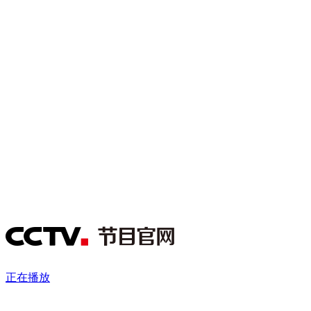
财经
教育
乡村振兴
生态环境
一带一路
央博
大国智造
大国展会
大国保险
云顶对话
云起
超
CCTV.节目官网
直播
节目单
栏目
片库
热播榜
正在播放