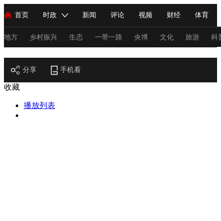
首页
时政
新闻
评论
视频
财经
体育
人民领袖习近平
直播
海外频道
片库
iPanda
栏目大全
联播+
English
中国领导人
节目单
Монгол
听音
央视快评
微视频
习式妙语
主持人
地方
乡村振兴
生态
一带一路
央博
文化
旅游
科
节目官网
总台春晚
分享
手机看
网络春晚
共产党员网
秧纪录
纪录片网
收藏
播放列表
新闻
国内
国际
评论
经济
军事
科技
法
人民领袖习近平
联播+
热解读
天天学习
习式妙语
视频
小央视频
小央直播
直播中国
熊猫频道
V
现场
前线
比划
快看
蓝海中国
新兵请入列
体育
直播
竞猜
2026年世界杯
2026年冬奥会
C
VIP会员
CCTV奥林匹克频道
生活体育大会
体育江湖