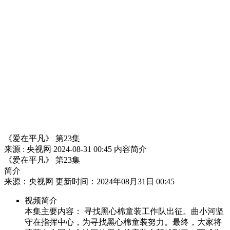
财经
教育
乡村振兴
生态环境
一带一路
央博
大国智造
大国展会
大国保险
云顶对话
云起
超
CCTV.节目官网
直播
节目单
栏目
片库
热播榜
《爱在平凡》 第23集
来源 : 央视网
2024-08-31 00:45
内容简介
《爱在平凡》 第23集
简介
来源：央视网 更新时间：2024年08月31日 00:45
视频简介
本集主要内容： 寻找黑心棉童装工作队出征。曲小河坚
守在指挥中心，为寻找黑心棉童装努力。最终，大家将