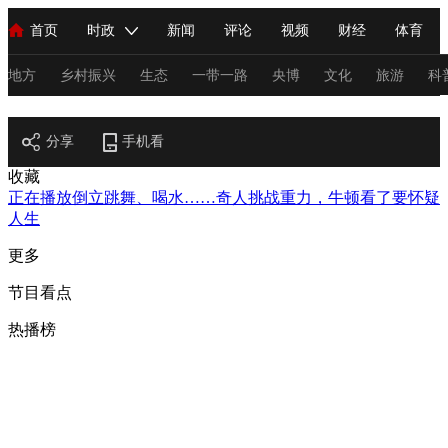
首页
时政
新闻
评论
视频
财经
体育
人民领袖习近平
直播
海外频道
片库
iPanda
栏目大全
联播+
English
中国领导人
节目单
Монгол
听音
央视快评
微视频
习式妙语
主持人
地方
乡村振兴
生态
一带一路
央博
文化
旅游
科
节目官网
总台春晚
分享
手机看
网络春晚
共产党员网
秧纪录
纪录片网
收藏
正在播放
倒立跳舞、喝水……奇人挑战重力，牛顿看了要怀疑
人生
新闻
国内
国际
评论
经济
军事
科技
法
更多
人民领袖习近平
联播+
热解读
天天学习
习式妙语
节目看点
视频
小央视频
小央直播
直播中国
熊猫频道
V
热播榜
现场
前线
比划
快看
蓝海中国
新兵请入列
体育
直播
竞猜
2026年世界杯
2026年冬奥会
C
VIP会员
CCTV奥林匹克频道
生活体育大会
体育江湖