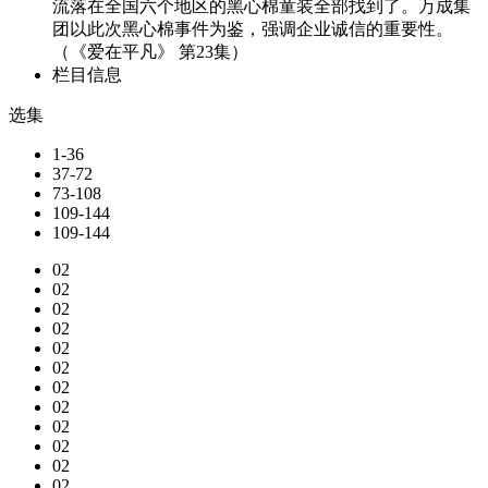
流落在全国六个地区的黑心棉童装全部找到了。万成集
团以此次黑心棉事件为鉴，强调企业诚信的重要性。
（《爱在平凡》 第23集）
栏目信息
选集
1-36
37-72
73-108
109-144
109-144
02
02
02
02
02
02
02
02
02
02
02
02