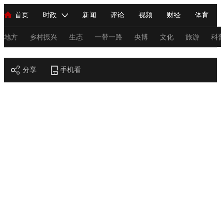
首页
时政
新闻
评论
视频
财经
体育
人民领袖习近平
直播
海外频道
片库
iPanda
栏目大全
联播+
English
中国领导人
节目单
Монгол
听音
央视快评
微视频
习式妙语
主持人
地方
乡村振兴
生态
一带一路
央博
文化
旅游
科
节目官网
总台春晚
分享
手机看
网络春晚
共产党员网
秧纪录
纪录片网
新闻
国内
国际
评论
经济
军事
科技
法
人民领袖习近平
联播+
热解读
天天学习
习式妙语
视频
小央视频
小央直播
直播中国
熊猫频道
V
现场
前线
比划
快看
蓝海中国
新兵请入列
体育
直播
竞猜
2026年世界杯
2026年冬奥会
C
VIP会员
CCTV奥林匹克频道
生活体育大会
体育江湖