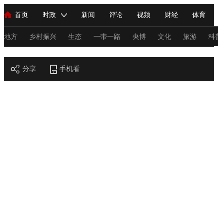
首页
时政
新闻
评论
视频
财经
体育
人民领袖习近平
直播
海外频道
片库
iPanda
栏目大全
联播+
English
中国领导人
节目单
Монгол
听音
央视快评
微视频
习式妙语
主持人
地方
乡村振兴
生态
一带一路
央博
文化
旅游
科
节目官网
总台春晚
分享
手机看
网络春晚
共产党员网
秧纪录
纪录片网
新闻
国内
国际
评论
经济
军事
科技
法
人民领袖习近平
联播+
热解读
天天学习
习式妙语
视频
小央视频
小央直播
直播中国
熊猫频道
V
现场
前线
比划
快看
蓝海中国
新兵请入列
体育
直播
竞猜
2026年世界杯
2026年冬奥会
C
VIP会员
CCTV奥林匹克频道
生活体育大会
体育江湖