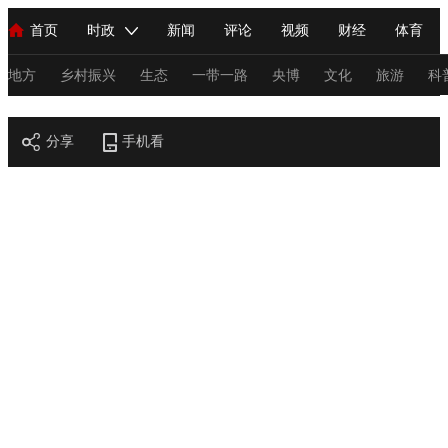
首页
时政
新闻
评论
视频
财经
体育
人民领袖习近平
直播
海外频道
片库
iPanda
栏目大全
联播+
English
中国领导人
节目单
Монгол
听音
央视快评
微视频
习式妙语
主持人
地方
乡村振兴
生态
一带一路
央博
文化
旅游
科
节目官网
总台春晚
分享
手机看
网络春晚
共产党员网
秧纪录
纪录片网
新闻
国内
国际
评论
经济
军事
科技
法
人民领袖习近平
联播+
热解读
天天学习
习式妙语
视频
小央视频
小央直播
直播中国
熊猫频道
V
现场
前线
比划
快看
蓝海中国
新兵请入列
体育
直播
竞猜
2026年世界杯
2026年冬奥会
C
VIP会员
CCTV奥林匹克频道
生活体育大会
体育江湖