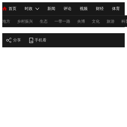
首页
时政
新闻
评论
视频
财经
体育
人民领袖习近平
直播
海外频道
片库
iPanda
栏目大全
联播+
English
中国领导人
节目单
Монгол
听音
央视快评
微视频
习式妙语
主持人
地方
乡村振兴
生态
一带一路
央博
文化
旅游
科
节目官网
总台春晚
分享
手机看
网络春晚
共产党员网
秧纪录
纪录片网
新闻
国内
国际
评论
经济
军事
科技
法
人民领袖习近平
联播+
热解读
天天学习
习式妙语
视频
小央视频
小央直播
直播中国
熊猫频道
V
现场
前线
比划
快看
蓝海中国
新兵请入列
体育
直播
竞猜
2026年世界杯
2026年冬奥会
C
VIP会员
CCTV奥林匹克频道
生活体育大会
体育江湖