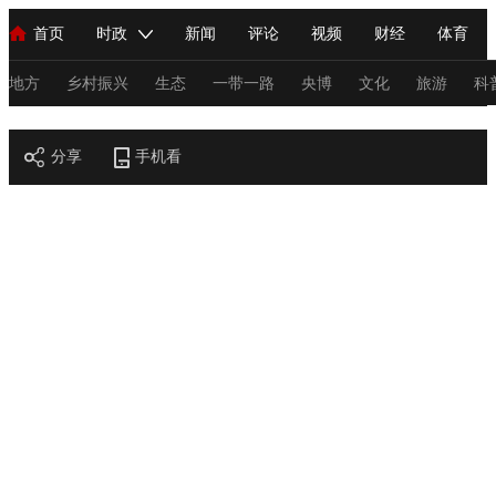
首页
时政
新闻
评论
视频
财经
体育
人民领袖习近平
直播
海外频道
片库
iPanda
栏目大全
联播+
English
中国领导人
节目单
Монгол
听音
央视快评
微视频
习式妙语
主持人
地方
乡村振兴
生态
一带一路
央博
文化
旅游
科
节目官网
总台春晚
分享
手机看
网络春晚
共产党员网
秧纪录
纪录片网
新闻
国内
国际
评论
经济
军事
科技
法
人民领袖习近平
联播+
热解读
天天学习
习式妙语
视频
小央视频
小央直播
直播中国
熊猫频道
V
现场
前线
比划
快看
蓝海中国
新兵请入列
体育
直播
竞猜
2026年世界杯
2026年冬奥会
C
VIP会员
CCTV奥林匹克频道
生活体育大会
体育江湖