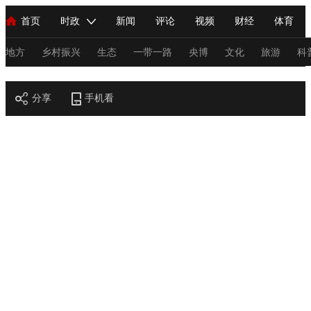
首页
时政
新闻
评论
视频
财经
体育
人民领袖习近平
直播
海外频道
片库
iPanda
栏目大全
联播+
English
中国领导人
节目单
Монгол
听音
央视快评
微视频
习式妙语
主持人
地方
乡村振兴
生态
一带一路
央博
文化
旅游
科
节目官网
总台春晚
分享
手机看
网络春晚
共产党员网
秧纪录
纪录片网
新闻
国内
国际
评论
经济
军事
科技
法
人民领袖习近平
联播+
热解读
天天学习
习式妙语
视频
小央视频
小央直播
直播中国
熊猫频道
V
现场
前线
比划
快看
蓝海中国
新兵请入列
体育
直播
竞猜
2026年世界杯
2026年冬奥会
C
VIP会员
CCTV奥林匹克频道
生活体育大会
体育江湖