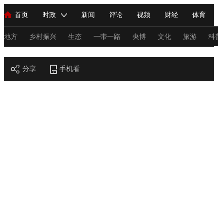
首页
时政
新闻
评论
视频
财经
体育
人民领袖习近平
直播
海外频道
片库
iPanda
栏目大全
联播+
English
中国领导人
节目单
Монгол
听音
央视快评
微视频
习式妙语
主持人
地方
乡村振兴
生态
一带一路
央博
文化
旅游
科
节目官网
总台春晚
分享
手机看
网络春晚
共产党员网
秧纪录
纪录片网
新闻
国内
国际
评论
经济
军事
科技
法
人民领袖习近平
联播+
热解读
天天学习
习式妙语
视频
小央视频
小央直播
直播中国
熊猫频道
V
现场
前线
比划
快看
蓝海中国
新兵请入列
体育
直播
竞猜
2026年世界杯
2026年冬奥会
C
VIP会员
CCTV奥林匹克频道
生活体育大会
体育江湖