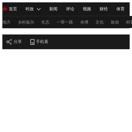
首页
时政
新闻
评论
视频
财经
体育
人民领袖习近平
直播
海外频道
片库
iPanda
栏目大全
联播+
English
中国领导人
节目单
Монгол
听音
央视快评
微视频
习式妙语
主持人
地方
乡村振兴
生态
一带一路
央博
文化
旅游
科
节目官网
总台春晚
分享
手机看
网络春晚
共产党员网
秧纪录
纪录片网
新闻
国内
国际
评论
经济
军事
科技
法
人民领袖习近平
联播+
热解读
天天学习
习式妙语
视频
小央视频
小央直播
直播中国
熊猫频道
V
现场
前线
比划
快看
蓝海中国
新兵请入列
体育
直播
竞猜
2026年世界杯
2026年冬奥会
C
VIP会员
CCTV奥林匹克频道
生活体育大会
体育江湖