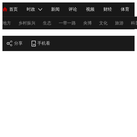
首页
时政
新闻
评论
视频
财经
体育
人民领袖习近平
直播
海外频道
片库
iPanda
栏目大全
联播+
English
中国领导人
节目单
Монгол
听音
央视快评
微视频
习式妙语
主持人
地方
乡村振兴
生态
一带一路
央博
文化
旅游
科
节目官网
总台春晚
分享
手机看
网络春晚
共产党员网
秧纪录
纪录片网
新闻
国内
国际
评论
经济
军事
科技
法
人民领袖习近平
联播+
热解读
天天学习
习式妙语
视频
小央视频
小央直播
直播中国
熊猫频道
V
现场
前线
比划
快看
蓝海中国
新兵请入列
体育
直播
竞猜
2026年世界杯
2026年冬奥会
C
VIP会员
CCTV奥林匹克频道
生活体育大会
体育江湖