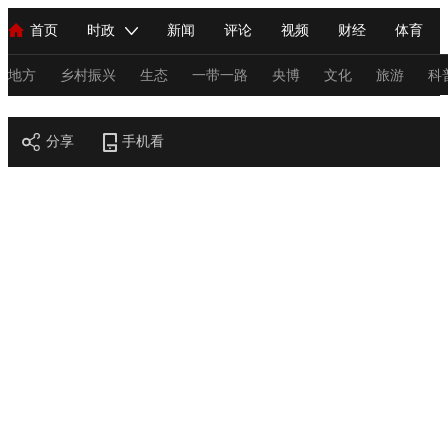
首页
时政
新闻
评论
视频
财经
体育
人民领袖习近平
直播
海外频道
片库
iPanda
栏目大全
联播+
English
中国领导人
节目单
Монгол
听音
央视快评
微视频
习式妙语
主持人
地方
乡村振兴
生态
一带一路
央博
文化
旅游
科
节目官网
总台春晚
分享
手机看
网络春晚
共产党员网
秧纪录
纪录片网
新闻
国内
国际
评论
经济
军事
科技
法
人民领袖习近平
联播+
热解读
天天学习
习式妙语
视频
小央视频
小央直播
直播中国
熊猫频道
V
现场
前线
比划
快看
蓝海中国
新兵请入列
体育
直播
竞猜
2026年世界杯
2026年冬奥会
C
VIP会员
CCTV奥林匹克频道
生活体育大会
体育江湖