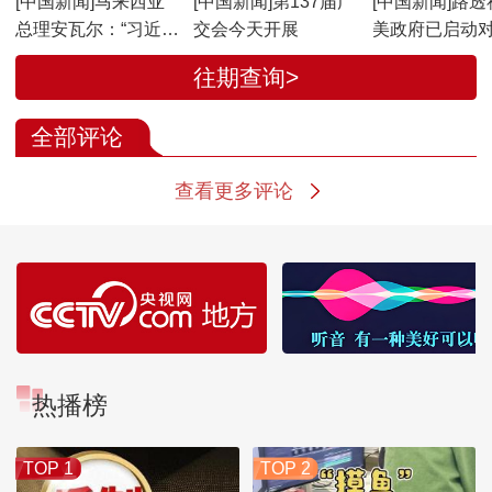
[中国新闻]马来西亚
[中国新闻]第137届广
[中国新闻]路透
总理安瓦尔：“习近平
交会今天开展
美政府已启动
主席是具有深厚人文
体和药品进口
往期查询>
主义情怀的领袖”
全部评论
查看更多评论
热播榜
TOP 1
TOP 2