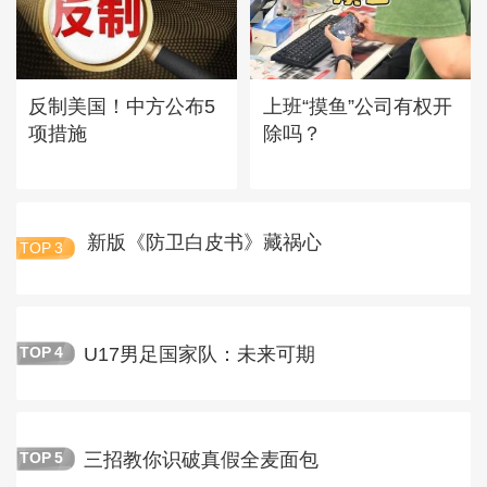
反制美国！中方公布5
上班“摸鱼”公司有权开
项措施
除吗？
新版《防卫白皮书》藏祸心
TOP
3
U17男足国家队：未来可期
TOP
4
三招教你识破真假全麦面包
TOP
5