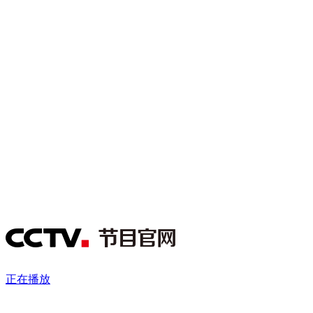
财经
教育
乡村振兴
生态环境
一带一路
央博
大国智造
大国展会
大国保险
云顶对话
云起
超
CCTV.节目官网
直播
节目单
栏目
片库
热播榜
正在播放