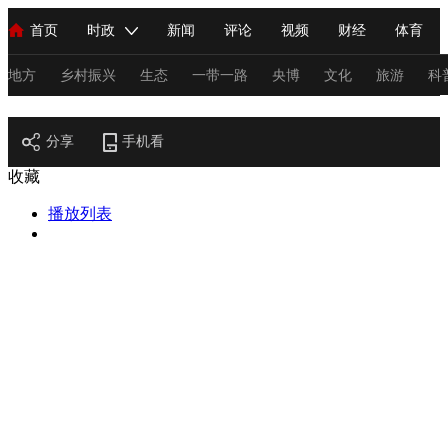
首页
时政
新闻
评论
视频
财经
体育
人民领袖习近平
直播
海外频道
片库
iPanda
栏目大全
联播+
English
中国领导人
节目单
Монгол
听音
央视快评
微视频
习式妙语
主持人
地方
乡村振兴
生态
一带一路
央博
文化
旅游
科
节目官网
总台春晚
分享
手机看
网络春晚
共产党员网
秧纪录
纪录片网
收藏
播放列表
新闻
国内
国际
评论
经济
军事
科技
法
人民领袖习近平
联播+
热解读
天天学习
习式妙语
视频
小央视频
小央直播
直播中国
熊猫频道
V
现场
前线
比划
快看
蓝海中国
新兵请入列
体育
直播
竞猜
2026年世界杯
2026年冬奥会
C
VIP会员
CCTV奥林匹克频道
生活体育大会
体育江湖